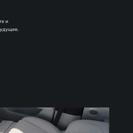
те и
будущее.