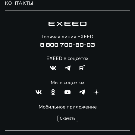
КОНТАКТЫ
Сервис
Специальные предложения
Технологии EXEED
Гарантия EXEED
Корпоративным клиентам
Знаковые клиенты EXEED
Помощь на дорогах
Онлайн-магазин аксессуаров
Горячая линия EXEED
8 800 700-80-03
EXEED в соцсетях
Мы в соцсетях
Мобильное приложение