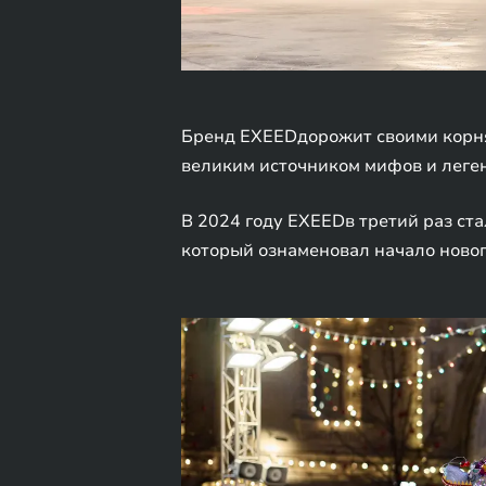
Бренд EXEEDдорожит своими корням
великим источником мифов и лег
В 2024 году EXEEDв третий раз ст
который ознаменовал начало новог