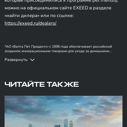
которые присоединились к программе pet friendly,
можно на официальном сайте EXEED в разделе
«найти дилера» или по ссылке:
https://exeed.ru/dealers/
*АО «Валта Пет Продактс» с 1996 года обеспечивает российский
зоорынок инновационными товарами для ухода за домашними
любимцами, а также создает собственные маркетинговые,
Развернуть
логистические и образовательные продукты, которые открывают
перед клиентами и партнерами компании новые горизонты для роста,
процветания и успеха.
ЧИТАЙТЕ ТАКЖЕ