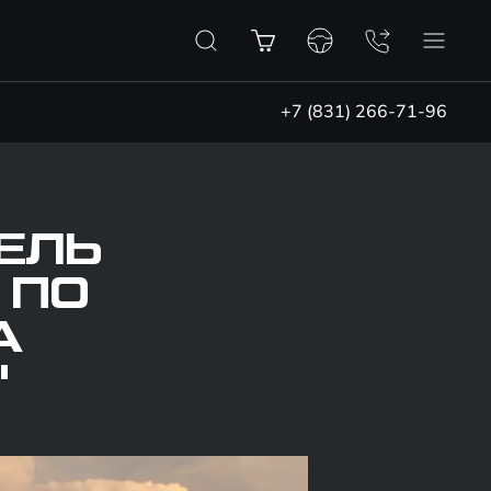
+7 (831) 266-71-96
ТЕЛЬ
 ПО
А
"