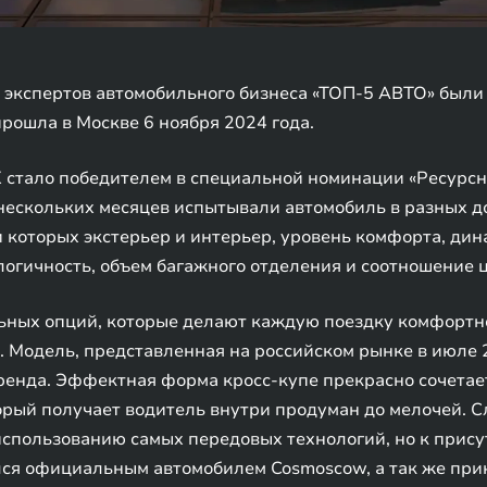
экспертов автомобильного бизнеса «ТОП-5 АВТО» были
рошла в Москве 6 ноября 2024 года.
 стало победителем в специальной номинации «Ресурсн
нескольких месяцев испытывали автомобиль в разных 
 которых экстерьер и интерьер, уровень комфорта, дин
логичность, объем багажного отделения и соотношение ц
ых опций, которые делают каждую поездку комфортной 
. Модель, представленная на российском рынке в июле 2
ренда. Эффектная форма кросс-купе прекрасно сочетае
орый получает водитель внутри продуман до мелочей. С
 использованию самых передовых технологий, но к прис
ся официальным автомобилем Cosmoscow, а так же прин