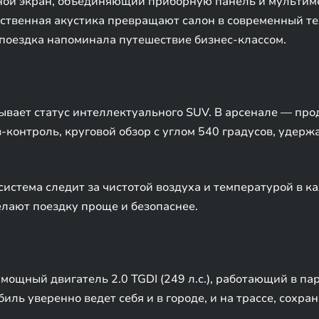
ной экран, объединяющий приборную панель и мультиме
ственная акустика превращают салон в современный те
 поездка напоминала путешествие бизнес-классом.
вает статус интеллектуального SUV. В арсенале — пр
контроль, круговой обзор с углом 540 градусов, удержа
истема следит за чистотой воздуха и температурой в ка
елают поездку проще и безопаснее.
ощный двигатель 2.0 TGDI (249 л.с.), работающий в па
иль уверенно ведет себя и в городе, и на трассе, сохра