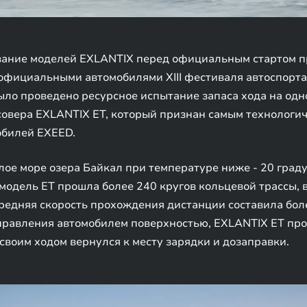
ание моделей EXLANTIX перед официальным стартом пр
официальными автомобилями XIII фестиваля автоспорта «
ыло проведено ресурсное испытание запаса хода на одн
совера EXLANTIX ET, который признан самым технолог
обилей EXEED.
ое море озера Байкал при температуре ниже - 20 граду
модель ET прошла более 240 кругов кольцевой трассы,
редняя скорость прохождения дистанции составила боле
правления автомобилем поверхностью, EXLANTIX ET пр
 своим ходом вернулся к месту зарядки и дозаправки.