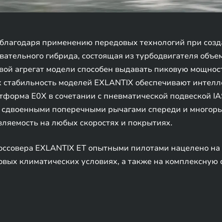
благодаря применению передовых технологий при созда
ательного гибрида, состоящая из турбодвигателя объем
овой агрегат модели способен выдавать пиковую мощност
ях стабильность моделей EXLANTIX обеспечивают интел
атформа E0X в сочетании с пневматической подвеской I
со сдвоенными поперечными рычагами спереди и многор
ляемость на любых скоростях и покрытиях.
оссовера EXLANTIX ET опытными пилотами нацелено на
ровых климатических условиях, а также на комплексную 