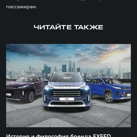
пассажирам.
ЧИТАЙТЕ ТАКЖЕ
История и философия бренда EXEED
П