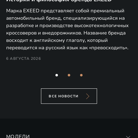
E
Марка EXEED представляет собой премиальный
п
автомобильный бренд, специализирующийся на
Ко
у
разработке и производстве высокотехнологичных
ув
кроссоверoв и внедорожников. Название бренда
тр
ря
восходит к английскому глаголу, который
си
переводится на русский язык как «превосходить».
дл
6 АВГУСТА 2026
Им
EX
31
ВСЕ НОВОСТИ
МОДЕЛИ