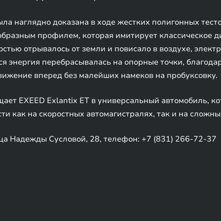
ла наглядно доказана в ходе жестких полигонных тест
образным профилем, которая имитирует классическое д
остью отрывалось от земли и повисало в воздухе, элект
ся энергия перебрасывалась на опорные точки, благод
вижение вперед без малейших намеков на пробуксовку.
ает EXEED Exlantix ET в универсальный автомобиль, к
сти как на скоростных автомагистралях, так и на сложн
ца Надежды Сусловой, 28, телефон: +7 (831) 266-72-37