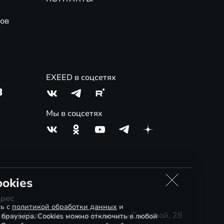
ов
EXEED в соцсетях
3
Мы в соцсетях
okies
рес
сь с
политикой обработки данных
и
жний Новгород, улица Надежды Сусловой, 28
 браузера. Cookies можно отключить в любой