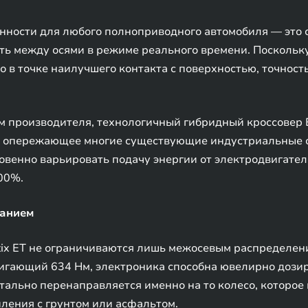
нности для любого полноприводного автомобиля — это 
ь между осями в режиме реального времени. Поскольку
о в точке наилучшего контакта с поверхностью, точнос
 производителя, технологичный гибридный кроссовер E
и, опережающее многие существующие индустриальные 
овенно варьировать подачу энергии от электродвигате
00%.
ванием
ix ET не ограничиваются лишь межосевым распределе
игающий 634 Нм, электроника способна ювелирно дозир
нтально перенаправляется именно на то колесо, которое
ения с грунтом или асфальтом.