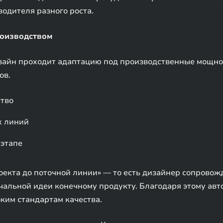
водителя разного роста.
роизводством
зайн проходит адаптацию под производственные мощнос
ов.
ство
х линий
 этапе
екта до поточной линии» — то есть дизайнер сопровожд
чальной идеи конечному продукту. Благодаря этому авт
ким стандартам качества.