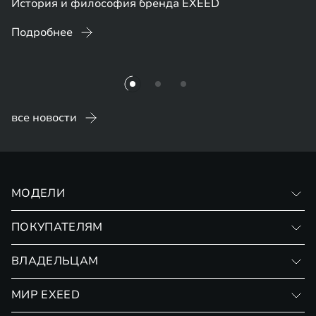
История и философия бренда EXEED
Подробнее
все новости
МОДЕЛИ
VX
ПОКУПАТЕЛЯМ
RX
Записаться на тест-драйв
ВЛАДЕЛЬЦАМ
Финансовые программы
Личный кабинет
МИР EXEED
Страхование
Записаться на сервис