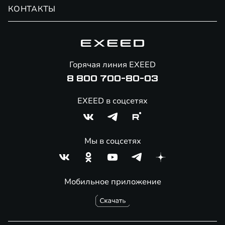
Обмен / Trade-in
Новости и события
КОНТАКТЫ
Сервис
Специальные предложения
Технологии EXEED
Гарантия EXEED
Корпоративным клиентам
Знаковые клиенты EXEED
Помощь на дорогах
Онлайн-магазин аксессуаров
Горячая линия EXEED
8 800 700-80-03
EXEED в соцсетях
Мы в соцсетях
Мобильное приложение