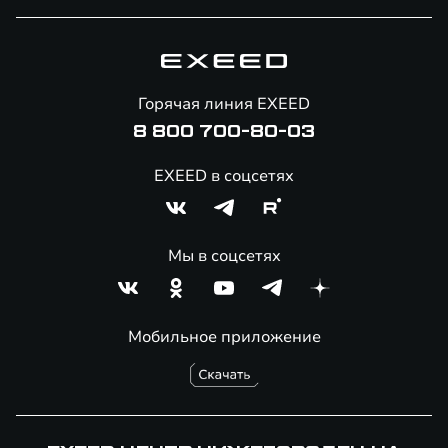
Специальные предложения
Технологии EXEED
Гарантия EXEED
Корпоративным клиентам
Знаковые клиенты EXEED
Помощь на дорогах
Онлайн-магазин аксессуаров
Горячая линия EXEED
8 800 700-80-03
EXEED в соцсетях
Мы в соцсетях
Мобильное приложение