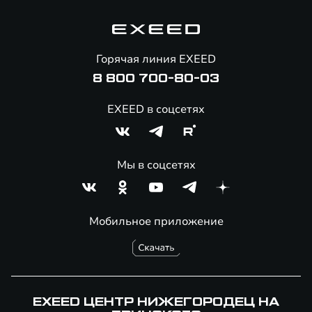
Гарантия EXEED
Корпоративным клиентам
Знаковые клиенты EXEED
Помощь на дорогах
Онлайн-магазин аксессуаров
Горячая линия EXEED
8 800 700-80-03
EXEED в соцсетях
Мы в соцсетях
Мобильное приложение
EXEED ЦЕНТР НИЖЕГОРОДЕЦ НА