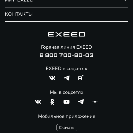
МИР EXEED
Страхование
Записаться на сервис
Обмен / Trade-in
Новости и события
КОНТАКТЫ
Сервис
Специальные предложения
Технологии EXEED
Гарантия EXEED
Корпоративным клиентам
Знаковые клиенты EXEED
Помощь на дорогах
Онлайн-магазин аксессуаров
Горячая линия EXEED
8 800 700-80-03
EXEED в соцсетях
Мы в соцсетях
Мобильное приложение