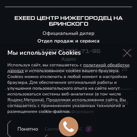
EXEED ЦЕНТР НИЖЕГОРОДЕЦ НА
БРИНСКОГО
Официальный дилер
Отдел продаж и сервиса
Мы используем Cookies
+7 (831) 266-71-96
Адрес
Используя сайт, вы соглашаетесь с
политикой обработки
Нижний Новгород, улица Надежды Сусловой, 28
данных
и использованием cookies вашего браузера.
Cookies можно отключить в любой момент в настройках
браузера. Для обеспечения оптимальной работы и
улучшения пользовательского опыта на сайте могут
использоваться системы веб-аналитики (в том числе
Яндекс.Метрика). Продолжая использование сайта, Вы
© 2026 EXEED ЦЕНТР НИЖЕГОРОДЕЦ НА БРИНСКОГО
соглашаетесь с применением указанных технологий и
размещением cookie-файлов.
Правовая информация
Понятно
Сделано в ПЕРКС